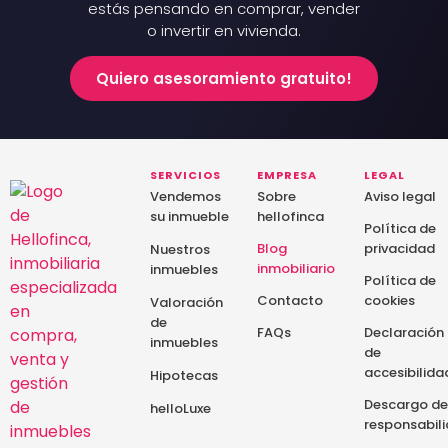
estás pensando en comprar, vender
o invertir en vivienda.
Quiero asesoramiento gratuito!
SERVICIOS
EMPRESA
LEGAL
Vendemos
Sobre
Aviso legal
su inmueble
hellofinca
Política de
Blog
privacidad
Nuestros
inmobiliario
inmuebles
Política de
Contacto
cookies
Valoración
de
FAQs
Declaración
inmuebles
de
accesibilida
Hipotecas
Descargo de
helloLuxe
responsabil