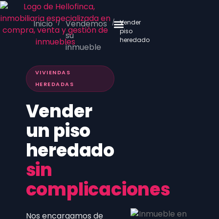
Inicio
/
Vendemos
/
Vender
piso
su
heredado
Venta y valoración
Nuestros inmuebles
inmueble
VIVIENDAS
HEREDADAS
Vender
un piso
heredado
sin
complicaciones
Nos encargamos de