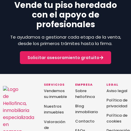
Vende tu piso heredado
con el apoyo de
profesionales
Te ayudamos a gestionar cada etapa de la venta,
desde los primeros trámites hasta la firma.
Solicitar asesoramiento gratuito
SERVICIOS
EMPRESA
LEGAL
Vendemos
Sobre
Aviso legal
su inmueble
hellofinca
Política de
Blog
privacidad
Nuestros
inmobiliario
inmuebles
Política de
Contacto
cookies
Valoración
de
FAQs
Declaración