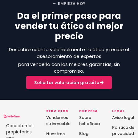
EMPIEZA HOY
Da el primer paso para
vender tu ático al mejor
precio
Descubre cuánto vale realmente tu ático y recibe el
asesoramiento de expertos
para venderlo con las mejores garantías, sin
compromiso.
Solicitar valoración gratuita
SERVICIOS
EMPRESA
LEGAL
Vendemos
Sobre
Aviso legal
su inmueble
hellofinca
Conectamos
Política de
propietarios
Blog
privacidad
Nuestros