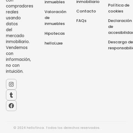
con
inmobiliario
inmuebles
Política de
compradores
Contacto
cookies
Valoración
reales
de
usando
FAQs
Declaración
inmuebles
datos
de
del
accesibilida
Hipotecas
mercado
inmobiliario.
Descargo de
helloLuxe
Vendemos
responsabil
con
información,
no con
intuición.
© 2024 hellofinca. Todos los derechos reservados.