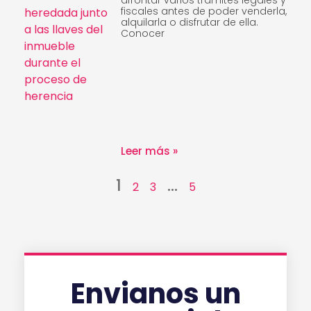
fiscales antes de poder venderla,
alquilarla o disfrutar de ella.
Conocer
Leer más »
1
…
2
3
5
Envianos un