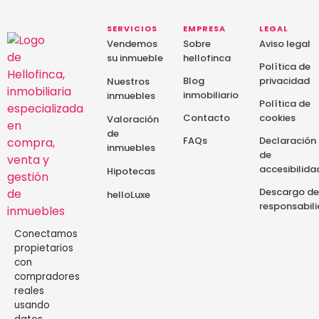
SERVICIOS
EMPRESA
LEGAL
Vendemos
Sobre
Aviso legal
su inmueble
hellofinca
Política de
Blog
privacidad
Nuestros
inmobiliario
inmuebles
Política de
Contacto
cookies
Valoración
de
FAQs
Declaración
inmuebles
de
accesibilida
Hipotecas
Descargo de
helloLuxe
responsabil
Conectamos
propietarios
con
compradores
reales
usando