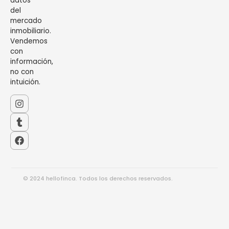
datos
del
mercado
inmobiliario.
Vendemos
con
información,
no con
intuición.
© 2024 hellofinca. Todos los derechos reservados.