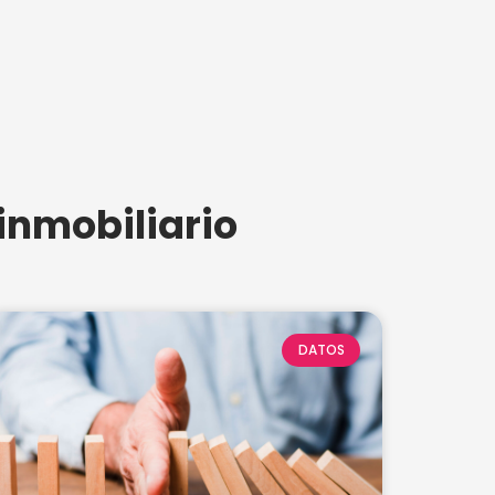
nmobiliario
DATOS