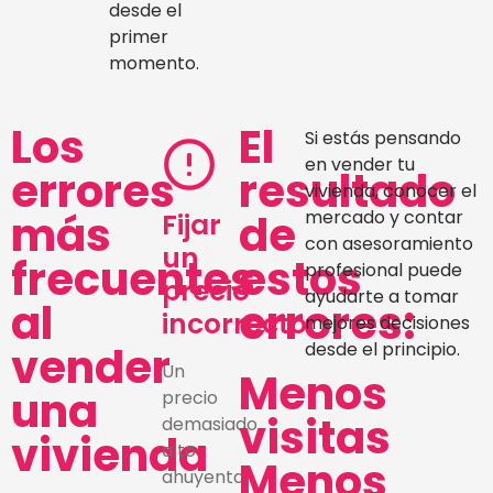
desde el
primer
momento.
Los
El
Si estás pensando
en vender tu
errores
resultado
vivienda, conocer el
más
de
mercado y contar
Fijar
con asesoramiento
un
frecuentes
estos
profesional puede
precio
ayudarte a tomar
al
errores:
incorrecto
mejores decisiones
vender
desde el principio.
Un
Menos
una
precio
visitas
demasiado
vivienda
alto
Menos
ahuyenta