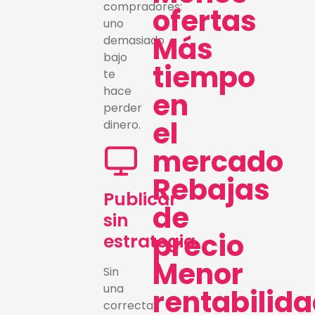
compradores;
ofertas
uno
Más
demasiado
bajo
tiempo
te
hace
en
perder
el
dinero.
mercado
Rebajas
Publicar
de
sin
precio
estrategia
Menor
Sin
una
rentabilid
correcta