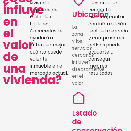
vivienda
pensando en
influye
depende de
vender tu
Ubicación
en
múltiples
vivienda, contar
factores.
con información
La
el
Conocerlos te
real del mercado
zona
ayudará a
y compradores
valor
y los
entender mejor
activos puede
servicios
de
cuánto puede
ayudarte a
cercanos
valer tu
conseguir
influyen
una
inmueble en el
mejores
directamente
mercado actual.
resultados.
vivienda?
en el
valor.
Estado
de
conservación