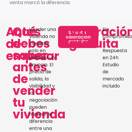
venta marcó la diferencia.
Antes
Qué
Valoració
Vender una
Sin
Solicitar
vivienda no
compromis
valoración
debes
gratuita
de
gratuita
consiste
·
saber
solo en
Respuesta
empezar
publicar un
en 24h
antes
anuncio. El
Estudio
precio de
de
de
salida, la
mercado
vender
visibilidad y
incluido
la
tu
negociación
pueden
vivienda
marcar la
diferencia
entre una