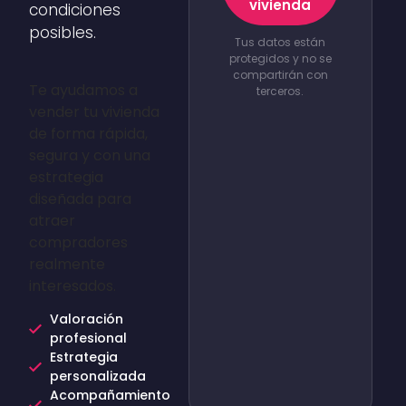
vivienda
condiciones
posibles.
Tus datos están
protegidos y no se
compartirán con
Te ayudamos a
terceros.
vender tu vivienda
de forma rápida,
segura y con una
estrategia
diseñada para
atraer
compradores
realmente
interesados.
Valoración
profesional
Estrategia
personalizada
Acompañamiento