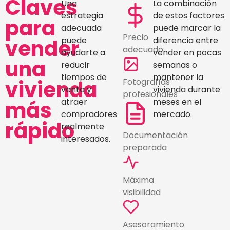
Claves
Una
La combinación
estrategia
de estos factores
para
adecuada
puede marcar la
Precio
vender
puede
diferencia entre
adecuado
ayudarte a
vender en pocas
una
reducir
semanas o
tiempos de
mantener la
vivienda
Fotografías
venta y
vivienda durante
profesionales
más
atraer
meses en el
compradores
mercado.
rápido
realmente
Documentación
interesados.
preparada
Máxima
visibilidad
Asesoramiento