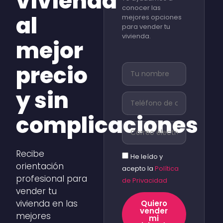
vivienda
conocer las
al
mejores opciones
para vender tu
vivienda.
mejor
precio
y sin
complicaciones
Recibe
He leído y
orientación
acepto la
Política
profesional para
de Privacidad
vender tu
vivienda en las
Quiero
vender
mejores
mi