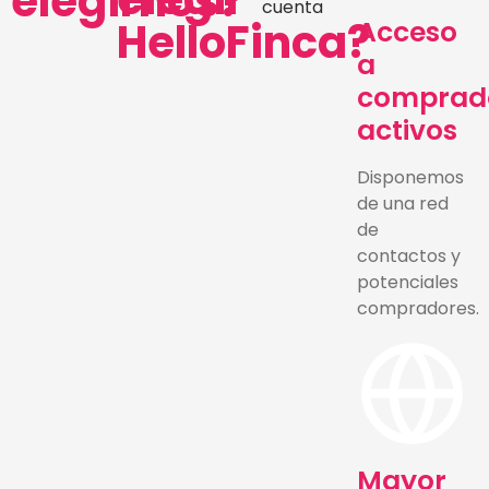
elegirnos?
cuenta
HelloFinca?
Acceso
a
comprad
activos
Disponemos
de una red
de
contactos y
potenciales
compradores.
Mayor