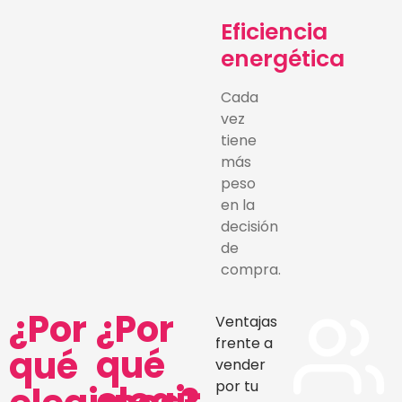
Eficiencia
energética
Cada
vez
tiene
más
peso
en la
decisión
de
compra.
¿Por
¿Por
Ventajas
frente a
qué
qué
vender
elegir
por tu